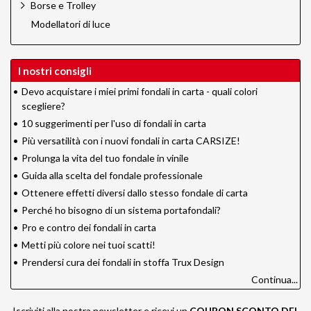
Borse e Trolley
Modellatori di luce
I nostri consigli
•
Devo acquistare i miei primi fondali in carta - quali colori
scegliere?
•
10 suggerimenti per l'uso di fondali in carta
•
Più versatilità con i nuovi fondali in carta CARSIZE!
•
Prolunga la vita del tuo fondale in vinile
•
Guida alla scelta del fondale professionale
•
Ottenere effetti diversi dallo stesso fondale di carta
•
Perché ho bisogno di un sistema portafondali?
•
Pro e contro dei fondali in carta
•
Metti più colore nei tuoi scatti!
•
Prendersi cura dei fondali in stoffa Trux Design
Continua...
Iscriviti alla nostra newsletter e ricevi un
COUPON SCONTO DEL