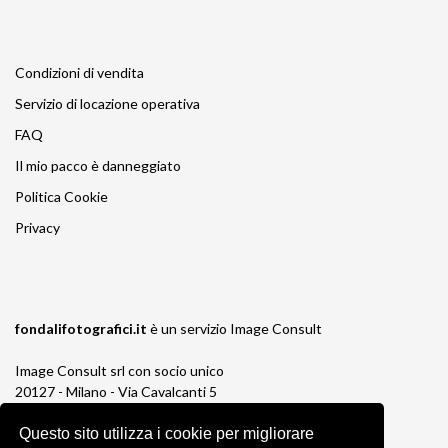
Condizioni di vendita
Servizio di locazione operativa
FAQ
Il mio pacco è danneggiato
Politica Cookie
Privacy
fondalifotografici.it
è un servizio
Image Consult
Image Consult srl con socio unico
20127 - Milano - Via Cavalcanti 5
tel. 02-26829315
P.IVA e C.F. 03383650961
Questo sito utilizza i cookie per migliorare