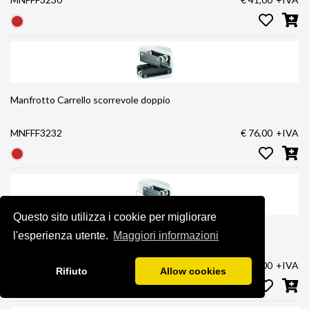
Manfrotto Carrello scorrevole doppio
MNFFF3232
€ 76,00
+IVA
Questo sito utilizza i cookie per migliorare
Manfrotto Carrello doppio con 2 frizioni
l'esperienza utente.
Maggiori informazioni
MNFFF3235
€ 106,00
+IVA
Rifiuto
Allow cookies