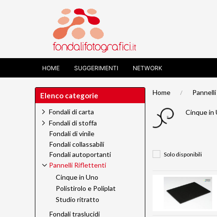
HOME
SUGGERIMENTI
NETWORK
Home
Pannelli
Elenco categorie
Fondali di carta
Cinque in
Fondali di stoffa
Fondali di vinile
Fondali collassabili
Fondali autoportanti
Solo disponibili
Pannelli Riflettenti
Cinque in Uno
Polistirolo e Poliplat
Studio ritratto
Fondali traslucidi