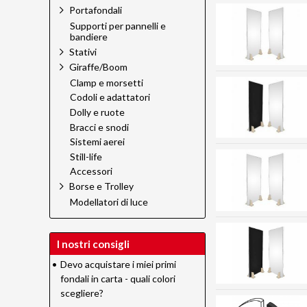
Portafondali
Supporti per pannelli e
bandiere
Stativi
Giraffe/Boom
Clamp e morsetti
Codoli e adattatori
Dolly e ruote
Bracci e snodi
Sistemi aerei
Still-life
Accessori
Borse e Trolley
Modellatori di luce
I nostri consigli
•
Devo acquistare i miei primi
fondali in carta - quali colori
scegliere?