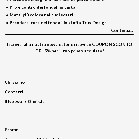
•
Pro e contro dei fondali in carta
•
Metti più colore nei tuoi scatti!
•
Prendersi cura dei fondali in stoffa Trux Design
Continua...
Iscriviti alla nostra newsletter e ricevi un
COUPON SCONTO
DEL 5%
per il tuo primo acquisto!
Chi siamo
Contatti
Il Network Onnik.it
Promo