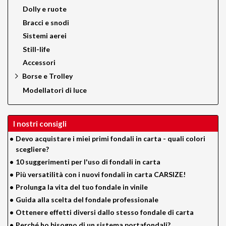
Dolly e ruote
Bracci e snodi
Sistemi aerei
Still-life
Accessori
Borse e Trolley
Modellatori di luce
I nostri consigli
•
Devo acquistare i miei primi fondali in carta - quali colori
scegliere?
•
10 suggerimenti per l'uso di fondali in carta
•
Più versatilità con i nuovi fondali in carta CARSIZE!
•
Prolunga la vita del tuo fondale in vinile
•
Guida alla scelta del fondale professionale
•
Ottenere effetti diversi dallo stesso fondale di carta
•
Perché ho bisogno di un sistema portafondali?