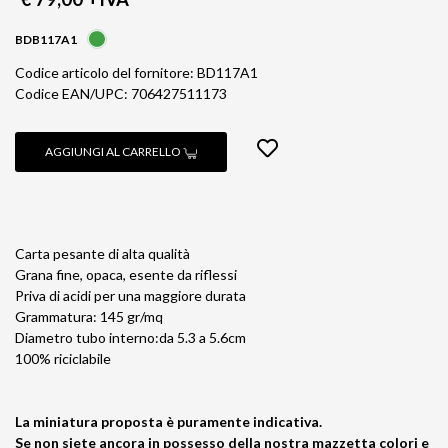
BDB117A1
Codice articolo del fornitore: BD117A1
Codice EAN/UPC: 706427511173
AGGIUNGI AL CARRELLO
Carta pesante di alta qualità
Grana fine, opaca, esente da riflessi
Priva di acidi per una maggiore durata
Grammatura: 145 gr/mq
Diametro tubo interno:da 5.3 a 5.6cm
100% riciclabile
La miniatura proposta è puramente indicativa.
Se non siete ancora in possesso della nostra mazzetta colori e