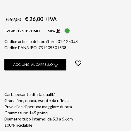
€ 26,00
+IVA
€ 52,00
SVG01-1253 PROMO
-50%
Codice articolo del fornitore: 01-1253#S
Codice EAN/UPC: 731409501538
AGGIUNGI AL CARRELLO
Carta pesante di alta qualità
Grana fine, opaca, esente da riflessi
Priva di acidi per una maggiore durata
Grammatura: 145 gr/mq
Diametro tubo interno: da 5.3 a 5.6cm
100% riciclabile