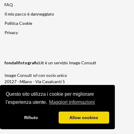
FAQ
Il mio pacco è danneggiato
Politica Cookie
Privacy
fondalifotografici.it
è un servizio
Image Consult
Image Consult srl con socio unico
20127 - Milano - Via Cavalcanti 5
tel. 02-26829315
P.IVA e C.F. 03383650961
Questo sito utilizza i cookie per migliorare
REA 1673647 CCIAA Milano Monza Brianza
l'esperienza utente.
Maggiori informazioni
Registro AEE IT19030000011245
Registro Pile IT13030P00003110
Rifiuto
Allow cookies